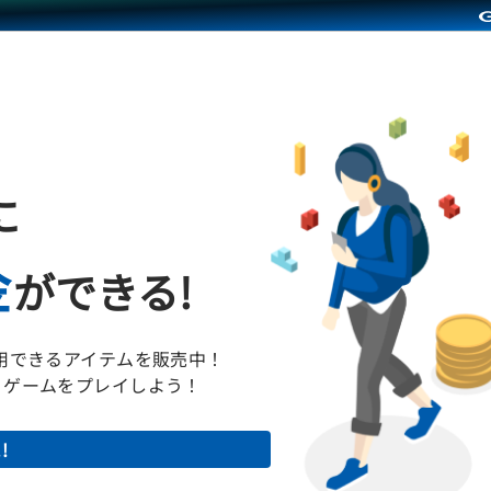
に
金
ができる!
利用できるアイテムを販売中！
くゲームをプレイしよう！
!