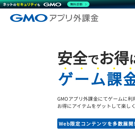
無料診断
安全
お得
で
ゲ
ー
ム
課
GMOアプリ外課金にてゲームに
お得にアイテムをゲットして楽し
Web限定コンテンツを多数展開!