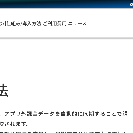
は?
|
仕組み/導入方法
|
ご利用費用
|
ニュース
法
い、アプリ外課金データを自動的に同期することで購
映されます。